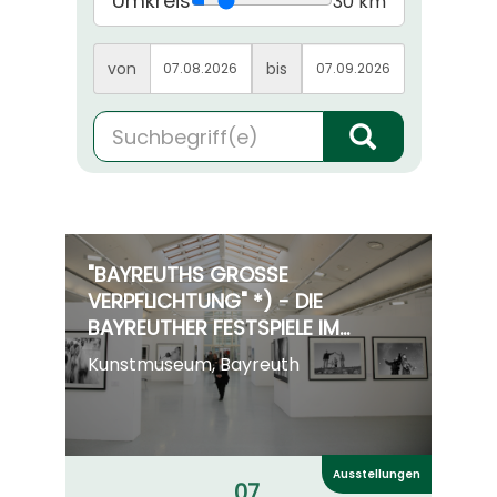
Umkreis
30 km
von
bis
"BAYREUTHS GROSSE V
ERPFLICHTUNG" *) - DIE B
AYREUTHER FESTSPIELE IM S
PIEGEL DER TAGESPRESSE
Kunstmuseum, Bayreuth
(*BAYREUTHER TAGBLATT 2
5.7.1933)
Ausstellungen
07.