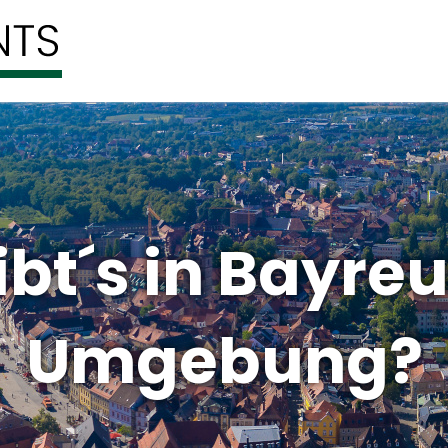
bt´s in Bayre
Umgebung?