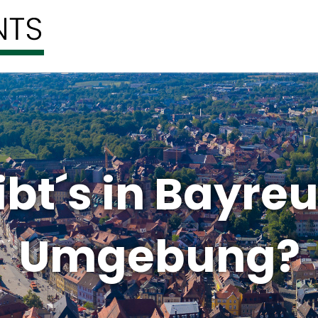
bt´s in Bayre
Umgebung?